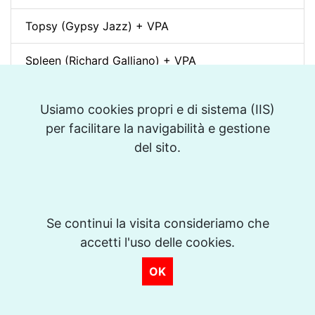
Topsy (Gypsy Jazz) + VPA
Spleen (Richard Galliano) + VPA
Djangology (Gypsy Jazz) + VPA
Usiamo cookies propri e di sistema (IIS)
per facilitare la navigabilità e gestione
Petite Fleur + VPA
del sito.
Dino pintando o sete cordas (Sivuca) + VPA
La Vie en Rose + VPA
Se continui la visita consideriamo che
Spain (Vincent Peirani Solo Transcription)
accetti l'uso delle cookies.
Indiana (Back Home Again in) + VPA
OK
Out of Nowhere + VPA