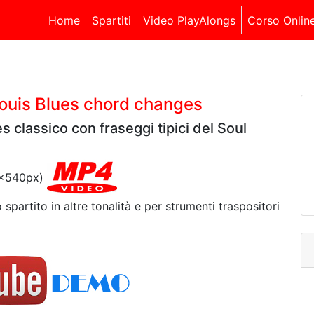
Home
Spartiti
Video PlayAlongs
Corso Onlin
Louis Blues chord changes
s classico con fraseggi tipici del Soul
20x540px)
 spartito in altre tonalità e per strumenti traspositori