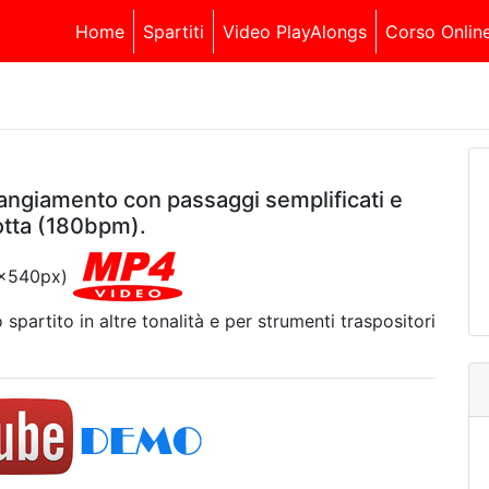
Home
Spartiti
Video PlayAlongs
Corso Onlin
angiamento con passaggi semplificati e
otta (180bpm).
20x540px)
 spartito in altre tonalità e per strumenti traspositori