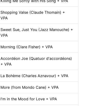
Killing Me Softly with His Song + VPA
Shopping Valse (Claude Thomain) +
VPA
Sweet Sue, Just You (Jazz Manouche) +
VPA
Morning (Clare Fisher) + VPA
Accordéon Joe (Quatuor d'accordéons)
+ VPA
La Bohème (Charles Aznavour) + VPA
More (from Mondo Cane) + VPA
I'm in the Mood for Love + VPA