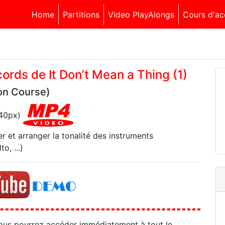
Home
Partitions
Video PlayAlongs
Cours d'ac
cords de It Don’t Mean a Thing (1)
on Course)
540px)
r et arranger la tonalité des instruments
o, ...)
ous pourrez accéder immédiatement à tout le