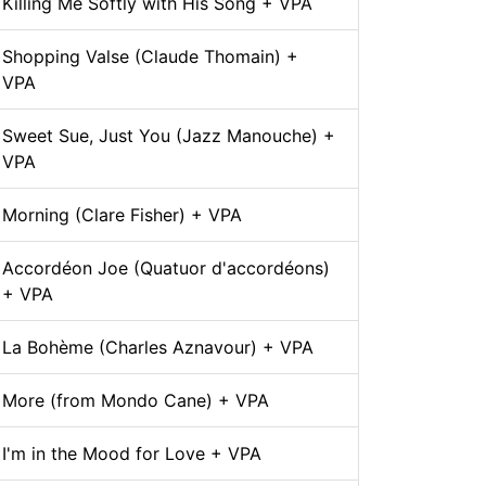
Killing Me Softly with His Song + VPA
Shopping Valse (Claude Thomain) +
VPA
Sweet Sue, Just You (Jazz Manouche) +
VPA
Morning (Clare Fisher) + VPA
Accordéon Joe (Quatuor d'accordéons)
+ VPA
La Bohème (Charles Aznavour) + VPA
More (from Mondo Cane) + VPA
I'm in the Mood for Love + VPA