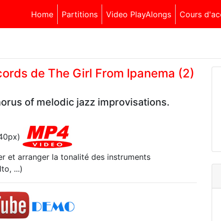
Home
Partitions
Video PlayAlongs
Cours d'ac
ccords de The Girl From Ipanema (2)
orus of melodic jazz improvisations.
540px)
r et arranger la tonalité des instruments
o, ...)