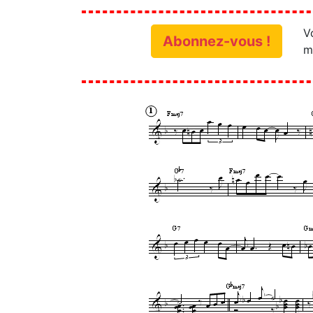
V
Abonnez-vous !
m