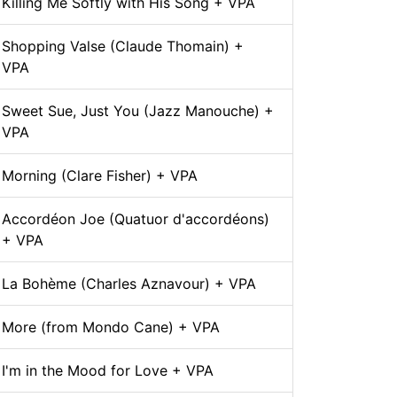
Killing Me Softly with His Song + VPA
Shopping Valse (Claude Thomain) +
VPA
Sweet Sue, Just You (Jazz Manouche) +
VPA
Morning (Clare Fisher) + VPA
Accordéon Joe (Quatuor d'accordéons)
+ VPA
La Bohème (Charles Aznavour) + VPA
More (from Mondo Cane) + VPA
I'm in the Mood for Love + VPA