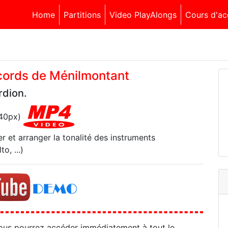
Home
Partitions
Video PlayAlongs
Cours d'ac
ccords de Ménilmontant
rdion.
540px)
r et arranger la tonalité des instruments
o, ...)
ous pourrez accéder immédiatement à tout le