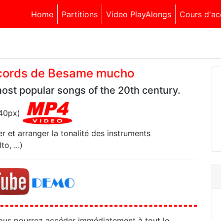
Home
Partitions
Video PlayAlongs
Cours d'ac
accords de Besame mucho
ost popular songs of the 20th century.
540px)
r et arranger la tonalité des instruments
o, ...)
ous pourrez accéder immédiatement à tout le