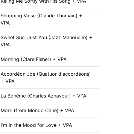
Killing Me Softly with His Song + VPA
Shopping Valse (Claude Thomain) +
VPA
Sweet Sue, Just You (Jazz Manouche) +
VPA
Morning (Clare Fisher) + VPA
Accordéon Joe (Quatuor d'accordéons)
+ VPA
La Bohème (Charles Aznavour) + VPA
More (from Mondo Cane) + VPA
I'm in the Mood for Love + VPA